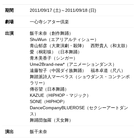
期間
2011/09/17 (土)～2011/09/18 (日)
劇場
一心寺シアター倶楽
出演
飯干未奈（創作舞踊）
ShuWun（エアリアルティシュー）
青山郁彦（大衆演劇・殺陣）
西野貴人（和太鼓）
愛（桐彩猿）（日本舞踊）
青木美香子（シンガー）
Ume2Brand-new*（アニメーションダンス）
遠藤智子（中国ダイ族舞踊）
福本卓道（尺八）
舞踏派詩人マーベラス（ショウダンス・コンテンポ
ラリー）
傳谷望（日本舞踊）
KAZUE（HIPHOP・マジック）
SONE（HIPHOP）
DanceCompanyBLUEROSE（セクシーアートダン
ス）
舞踊団伽羅（天女舞）
演出
飯干未奈