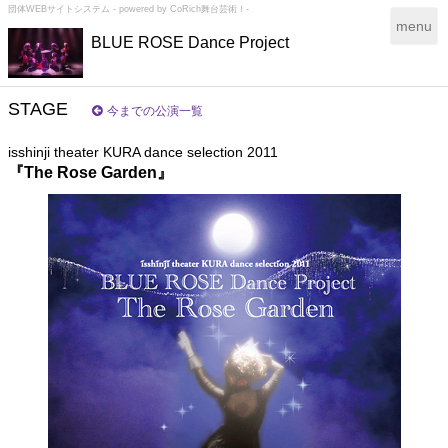
団体WEBサイトシステム - powered by
CoRich舞台芸術！-
T
menu
BLUE ROSE Dance Project
o
g
g
l
STAGE
今までの公演一覧
e
n
isshinji theater KURA dance selection 2011
a
『The Rose Garden』
v
i
g
a
t
i
o
n